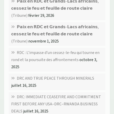
𝗣𝗮𝗶𝘅 𝗲𝗻 𝗥𝗗𝗖 𝗲𝘁 𝗚𝗿𝗮𝗻𝗱𝘀-𝗟𝗮𝗰𝘀 𝗮𝗳𝗿𝗶𝗰𝗮𝗶𝗻𝘀,
𝗰𝗲𝘀𝘀𝗲𝘇 𝗹𝗲 𝗳𝗲𝘂 𝗲𝘁 𝗳𝗲𝘂𝗶𝗹𝗹𝗲 𝗱𝗲 𝗿𝗼𝘂𝘁𝗲 𝗰𝗹𝗮𝗶𝗿𝗲
(Tribune)
février 19, 2026
𝗣𝗮𝗶𝘅 𝗲𝗻 𝗥𝗗𝗖 𝗲𝘁 𝗚𝗿𝗮𝗻𝗱𝘀-𝗟𝗮𝗰𝘀 𝗮𝗳𝗿𝗶𝗰𝗮𝗶𝗻𝘀,
𝗰𝗲𝘀𝘀𝗲𝘇 𝗹𝗲 𝗳𝗲𝘂 𝗲𝘁 𝗳𝗲𝘂𝗶𝗹𝗹𝗲 𝗱𝗲 𝗿𝗼𝘂𝘁𝗲 𝗰𝗹𝗮𝗶𝗿𝗲
(Tribune)
novembre 1, 2025
RDC : L’impasse d’un cessez-le-feu qui tourne en
rond et la poursuite des affrontements
octobre 3,
2025
DRC AND TRUE PEACE THROUGH MINERALS
juillet 16, 2025
DRC: IMMEDIATE CEASEFIRE AND COMMITMENT
FIRST BEFORE ANY USA–DRC–RWANDA BUSINESS
DEALS
juillet 16, 2025