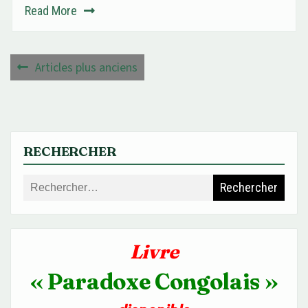
Read More
Navigation
Articles plus anciens
des
articles
RECHERCHER
Rechercher :
Livre
« Paradoxe Congolais »