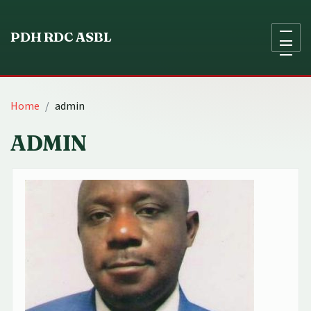
Skip
to
PDH RDC ASBL
content
Home
admin
ADMIN