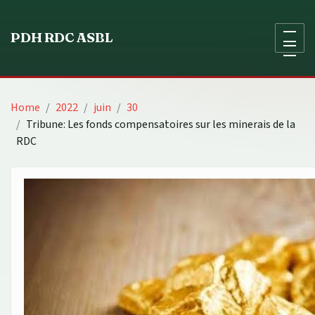
Skip
to
PDH RDC ASBL
content
Home
2022
juin
30
Tribune: Les fonds compensatoires sur les minerais de la
RDC