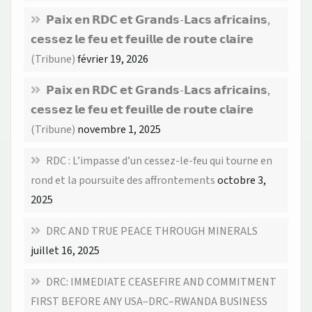
𝗣𝗮𝗶𝘅 𝗲𝗻 𝗥𝗗𝗖 𝗲𝘁 𝗚𝗿𝗮𝗻𝗱𝘀-𝗟𝗮𝗰𝘀 𝗮𝗳𝗿𝗶𝗰𝗮𝗶𝗻𝘀,
𝗰𝗲𝘀𝘀𝗲𝘇 𝗹𝗲 𝗳𝗲𝘂 𝗲𝘁 𝗳𝗲𝘂𝗶𝗹𝗹𝗲 𝗱𝗲 𝗿𝗼𝘂𝘁𝗲 𝗰𝗹𝗮𝗶𝗿𝗲
(Tribune)
février 19, 2026
𝗣𝗮𝗶𝘅 𝗲𝗻 𝗥𝗗𝗖 𝗲𝘁 𝗚𝗿𝗮𝗻𝗱𝘀-𝗟𝗮𝗰𝘀 𝗮𝗳𝗿𝗶𝗰𝗮𝗶𝗻𝘀,
𝗰𝗲𝘀𝘀𝗲𝘇 𝗹𝗲 𝗳𝗲𝘂 𝗲𝘁 𝗳𝗲𝘂𝗶𝗹𝗹𝗲 𝗱𝗲 𝗿𝗼𝘂𝘁𝗲 𝗰𝗹𝗮𝗶𝗿𝗲
(Tribune)
novembre 1, 2025
RDC : L’impasse d’un cessez-le-feu qui tourne en
rond et la poursuite des affrontements
octobre 3,
2025
DRC AND TRUE PEACE THROUGH MINERALS
juillet 16, 2025
DRC: IMMEDIATE CEASEFIRE AND COMMITMENT
FIRST BEFORE ANY USA–DRC–RWANDA BUSINESS