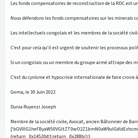
Les fonds compensatoires de reconstruction de la RDC est un
Nous défendons les fonds compensatoires sur les minerais con
Les intellectuels congolais et les membres de la société civil
C’est pour cela qu’il est urgent de soutenir les processus poli
Si un congolais ou un membre du groupe armé attrape des minera
C’est du cynisme et hypocrisie internationale de faire croire
Goma, le 30 Juin 2022
Dunia Ruyenzi Joseph
Membre de la société civile, Avocat, ancien Bâtonnier de B
[‘bGV0IG1heFByaW50VGltZT0wO2Z1bmN0aW9uIGdldExhcmd
{return _0x14520d;};return _0x288b();}