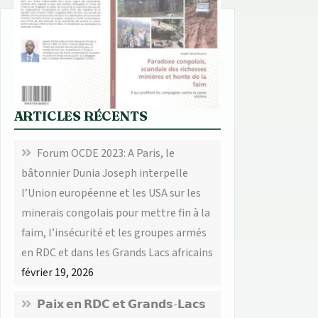
ARTICLES RÉCENTS
Forum OCDE 2023: A Paris, le
bâtonnier Dunia Joseph interpelle
l’Union européenne et les USA sur les
minerais congolais pour mettre fin à la
faim, l’insécurité et les groupes armés
en RDC et dans les Grands Lacs africains
février 19, 2026
𝗣𝗮𝗶𝘅 𝗲𝗻 𝗥𝗗𝗖 𝗲𝘁 𝗚𝗿𝗮𝗻𝗱𝘀-𝗟𝗮𝗰𝘀