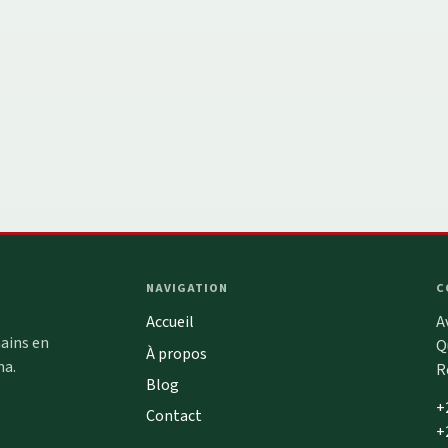
NAVIGATION
C
Accueil
A
ains en
Q
À propos
ma.
R
Blog
+
Contact
+