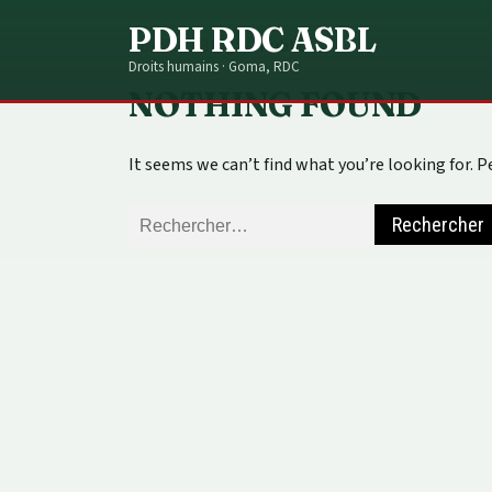
Skip
PDH RDC ASBL
to
Home
Blog
Public
content
Droits humains · Goma, RDC
NOTHING FOUND
It seems we can’t find what you’re looking for. 
Rechercher :