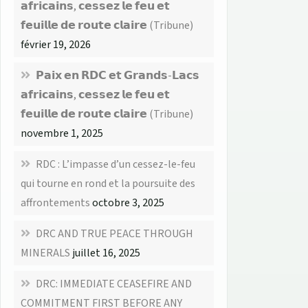
𝗮𝗳𝗿𝗶𝗰𝗮𝗶𝗻𝘀, 𝗰𝗲𝘀𝘀𝗲𝘇 𝗹𝗲 𝗳𝗲𝘂 𝗲𝘁
𝗳𝗲𝘂𝗶𝗹𝗹𝗲 𝗱𝗲 𝗿𝗼𝘂𝘁𝗲 𝗰𝗹𝗮𝗶𝗿𝗲 (Tribune)
février 19, 2026
𝗣𝗮𝗶𝘅 𝗲𝗻 𝗥𝗗𝗖 𝗲𝘁 𝗚𝗿𝗮𝗻𝗱𝘀-𝗟𝗮𝗰𝘀
𝗮𝗳𝗿𝗶𝗰𝗮𝗶𝗻𝘀, 𝗰𝗲𝘀𝘀𝗲𝘇 𝗹𝗲 𝗳𝗲𝘂 𝗲𝘁
𝗳𝗲𝘂𝗶𝗹𝗹𝗲 𝗱𝗲 𝗿𝗼𝘂𝘁𝗲 𝗰𝗹𝗮𝗶𝗿𝗲 (Tribune)
novembre 1, 2025
RDC : L’impasse d’un cessez-le-feu
qui tourne en rond et la poursuite des
affrontements
octobre 3, 2025
DRC AND TRUE PEACE THROUGH
MINERALS
juillet 16, 2025
DRC: IMMEDIATE CEASEFIRE AND
COMMITMENT FIRST BEFORE ANY